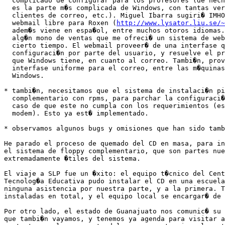
  complicado de configurar para los profesores (de hech
  es la parte m�s complicada de Windows, con tantas ver
  clientes de correo, etc.). Miguel Ibarra sugiri� IMHO
  webmail libre para Roxen (
http://www.lysator.liu.se/~
  adem�s viene en espa�ol, entre muchos otoros idiomas.
  alg�n mono de ventas que me ofreci� un sistema de web
  cierto tiempo. El webmail proveer� de una interfase q
  configuraci�n por parte del usuario, y resuelve el pr
  que Windows tiene, en cuanto al correo. Tambi�n, prov
  interfase uniforme para el correo, entre las m�quinas
  Windows.

* tambi�n, necesitamos que el sistema de instalaci�n pi
  complementario con rpms, para parchar la configuraci�
  caso de que este no cumpla con los requerimientos (es
  modem). Esto ya est� implementado.

* observamos algunos bugs y omisiones que han sido tamb
He parado el proceso de quemado del CD en masa, para in
el sistema de floppy complementario, que son partes nue
extremadamente �tiles del sistema.

El viaje a SLP fue un �xito: el equipo t�cnico del Cent
Tecnolog�a Educativa pudo instalar el CD en una escuela
ninguna asistencia por nuestra parte, y a la primera. T
instaladas en total, y el equipo local se encargar� de 
Por otro lado, el estado de Guanajuato nos comunic� su 
que tambi�n vayamos, y tenemos ya agenda para visitar a