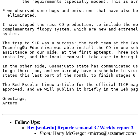
	the requirements (specially modem). This is already done.

* we observed some bugs and omissions that have also be
  elliminated.

I have stoped the mass CD production, to include the we
complementary floppy system, which are new and extremel
system.

The trip to SLP was a success: the tech team at the Cen
Tecnolog�a Educativa was able install the CD in one sch
assistance on our side, at the first aptempt. Three sch
installed, and the local team will take care to bring t
In the other side, Guanajuato state has communicated us
to go there too, and we already have a schedule to visi
states this last part of the month, to finish stages 0 
The Red Escolar Linux article for the official ILCE mag
approved, and we will publish it briefly in the web pag
Greetings,

Arturo

Follow-Ups
:
Re: [seul-edu] Reporte semanal 3 / Weekly report 3
From:
Harry McGregor <micros@azstarnet.com>