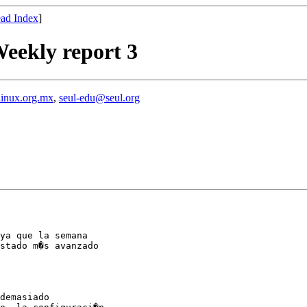
ad Index
]
Weekly report 3
linux.org.mx
,
seul-edu@seul.org
ya que la semana

stado m�s avanzado

demasiado
