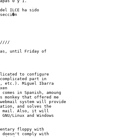
apas 0 y 1.

del ILCE ha sido

secci�n

////

as, until Friday of

licated to configure

complicated part in

 comes in Spanish, amoung

entary floppy with

 doesn't comply with
