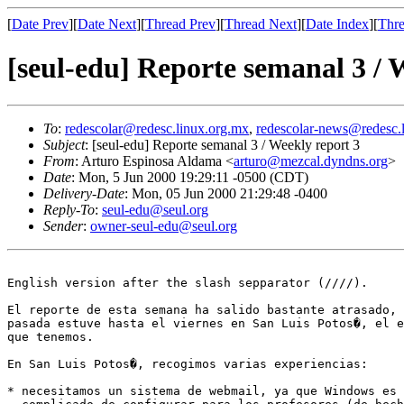
[
Date Prev
][
Date Next
][
Thread Prev
][
Thread Next
][
Date Index
][
Thre
[seul-edu] Reporte semanal 3 / 
To
:
redescolar@redesc.linux.org.mx
,
redescolar-news@redesc.
Subject
: [seul-edu] Reporte semanal 3 / Weekly report 3
From
: Arturo Espinosa Aldama <
arturo@mezcal.dyndns.org
>
Date
: Mon, 5 Jun 2000 19:29:11 -0500 (CDT)
Delivery-Date
: Mon, 05 Jun 2000 21:29:48 -0400
Reply-To
:
seul-edu@seul.org
Sender
:
owner-seul-edu@seul.org
English version after the slash sepparator (////).

El reporte de esta semana ha salido bastante atrasado, 
pasada estuve hasta el viernes en San Luis Potos�, el e
que tenemos.

En San Luis Potos�, recogimos varias experiencias: 

* necesitamos un sistema de webmail, ya que Windows es 