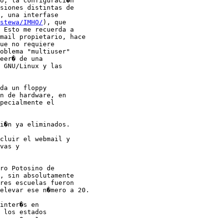
o, la configuraci�n

siones distintas de

, una interfase

stewa/IMHO/
), que

 Esto me recuerda a

mail propietario, hace

ue no requiere

oblema "multiuser"

eer� de una

 GNU/Linux y las

da un floppy

n de hardware, en

pecialmente el

i�n ya eliminados.

cluir el webmail y

vas y

ro Potosino de

, sin absolutamente

res escuelas fueron

elevar ese n�mero a 20.

inter�s en

 los estados
