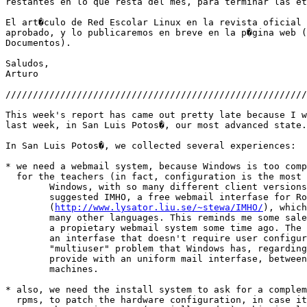
restantes en lo que resta del mes, para terminar las et
El art�culo de Red Escolar Linux en la revista oficial 
aprobado, y lo publicaremos en breve en la p�gina web (
Documentos).

Saludos,

Arturo

///////////////////////////////////////////////////////
This week's report has came out pretty late because I w
last week, in San Luis Potos�, our most advanced state.

In San Luis Potos�, we collected several experiences:

* we need a webmail system, because Windows is too comp
  for the teachers (in fact, configuration is the most 
	Windows, with so many different client versions, etc.). Miguel Ibarra

	suggested IMHO, a free webmail interfase for Roxen 

	(
http://www.lysator.liu.se/~stewa/IMHO/
), which
	many other languages. This reminds me some sales monkey that offered me

	a propietary webmail system some time ago. The webmail system will provide

	an interfase that doesn't require user configuration, and solves the

	"multiuser" problem that Windows has, regarding mail. Also, it will

	provide with an uniform mail interfase, between GNU/Linux and Windows 

	machines.

* also, we need the install system to ask for a complem
  rpms, to patch the hardware configuration, in case it