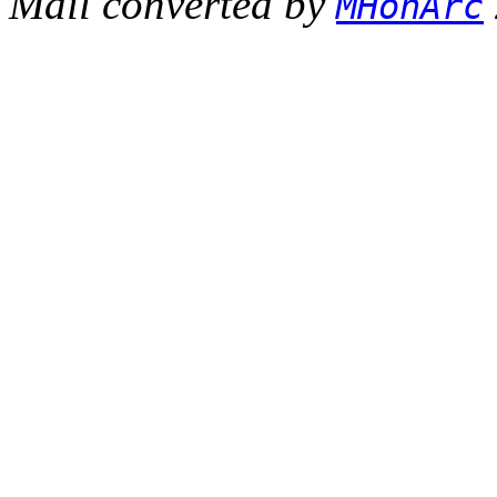
Mail converted by
MHonArc